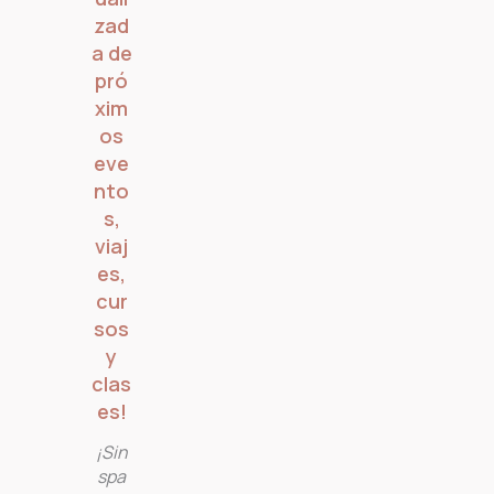
zad
a de
pró
xim
os
eve
nto
s,
viaj
es,
cur
sos
y
clas
es!
¡Sin
spa