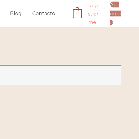
Acc
Regi
0
Blog
Contacto
eder
strar
me
>