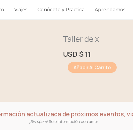
ro
Viajes
Conócete y Practica
Aprendamos
Taller de x
USD $
11
Taller
Añadir Al Carrito
de
x
cantidad
formación actualizada de próximos eventos, via
¡Sin spam!
Solo información con amor