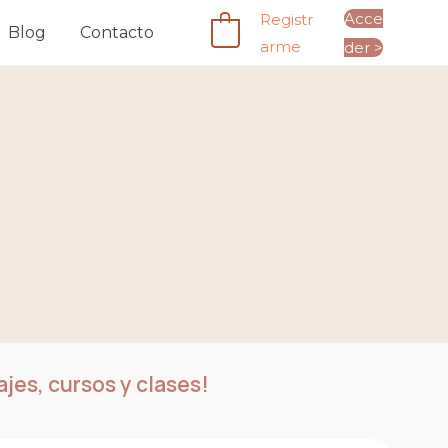
Acce
Registr
0
Blog
Contacto
arme
der >
jes, cursos y clases!